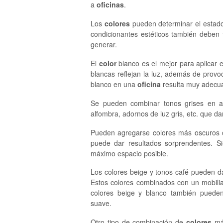
a
oficinas
.
Los
colores
pueden determinar el estado
condicionantes estéticos también deben
generar.
El
color
blanco es el mejor para aplicar 
blancas reflejan la luz, además de prov
blanco en una
oficina
resulta muy adecua
Se pueden combinar tonos grises en 
alfombra, adornos de luz gris, etc. que d
Pueden agregarse colores más oscuros c
puede dar resultados sorprendentes. S
máximo espacio posible.
Los colores beige y tonos café pueden d
Estos colores combinados con un mobilia
colores beige y blanco también pueden
suave.
Otro tipo de combinación de
colores
más