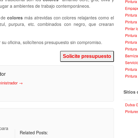
Pintura
 lugar a ambientes de trabajo contemporáneos.
Empape
Pintura
n de
colores
más atrevidas con colores relajantes como el
Pintura
, azul, purpura, etc. combinados con negro, que crearan
Pintar 
Pintura
 su oficina, solicítenos presupuesto sin compromiso.
Pintura
Pintura
Barniz
Solicite presupuesto
Servici
Pintura
dor
Pintura 
ministrador
→
Sitios 
Dutxa 
Pinture
 para
Related Posts: