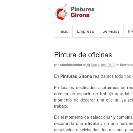
Inicio
Empresa
Servicios
Pr
Pintura de oficinas
por
el
19 December, 2012
en
Administrador
Servicio
En
Pinturas Girona
realizamos todo tipo
En locales destinados a
oficinas
es rec
obtener un espacio de trabajo agradab
momento de decorar una oficina, ya sea
trabajo.
En el momento de seleccionar y combin
decorando una
oficina
y no una residen
aceptables en viviendas, los mismos pu