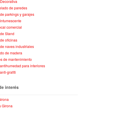
 Decorativa
lado de paredes
 de parkings y garajes
 intumescente
local comercial
 de Stand
 de oficinas
 de naves industriales
ado de madera
os de mantenimiento
 antihumedad para interiores
anti-grafiti
de interés
Girona
s Girona