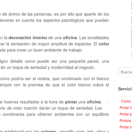
 de ánimo de las personas, es por ello que aparte de los
 tenerse en cuenta los aspectos psicológicos que puedan
en la
decoración interior
de una
oficina
. Las tonalidades
ocar la sensación de mayor amplitud de espacios. El
color
do para crear un buen ambiente de trabajo.
algún detalle como puede ser una pequeña pared, una
arán un toque de seriedad y modernidad al negocio.
omo podría ser el violeta, que combinado con el blanco
iempre con la premisa de que el color blanco cubra el
Servic
Como 
ar buenos resultados a la hora de
pintar
una
oficina
.
Pintar 
rio de color marrón darán un toque de seriedad. Los
 combinarse para obtener ambientes con un equilibrio
Pintar 
Pintura
Pintar 
 tradicional son los
colores
amarillo ocre, gris, oliva y