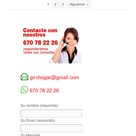
1
2
3
Siguiente →
girohogar@gmail.com
670 78 22 26
Su nombre (requerido)
Su Email (requerido)
Su Mensaje