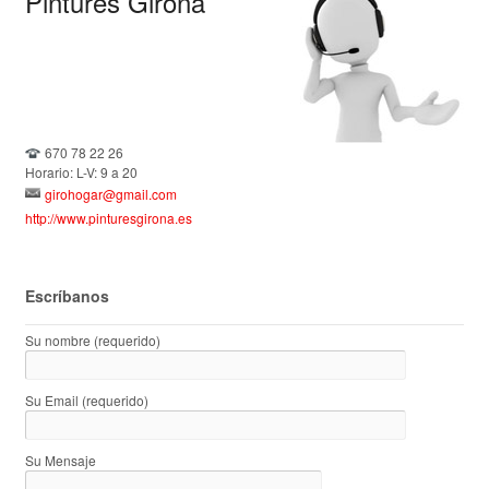
Pintures Girona
670 78 22 26
Horario: L-V: 9 a 20
girohogar@gmail.com
http://www.pinturesgirona.es
Escríbanos
Su nombre (requerido)
Su Email (requerido)
Su Mensaje