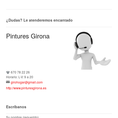
¿Dudas? Le atenderemos encantado
Pintures Girona
670 78 22 26
Horario: L-V: 9 a 20
girohogar@gmail.com
http://www.pinturesgirona.es
Escríbanos
Su nombre (requerido)