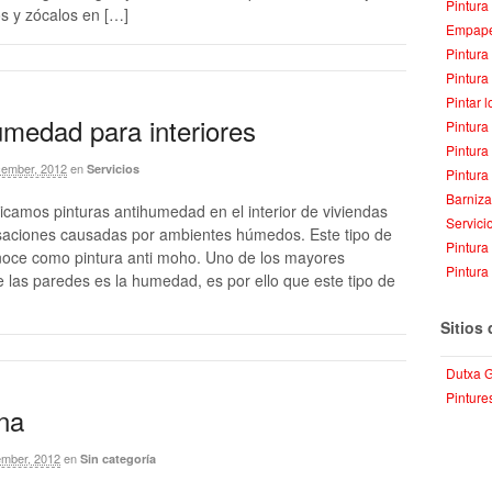
Pintura
os y zócalos en […]
Empape
Pintura
Pintura
Pintar 
umedad para interiores
Pintura
Pintura
ember, 2012
en
Servicios
Pintura
Barniz
icamos pinturas antihumedad en el interior de viviendas
Servici
saciones causadas por ambientes húmedos. Este tipo de
Pintura
noce como pintura anti moho. Uno de los mayores
Pintura 
e las paredes es la humedad, es por ello que este tipo de
Sitios 
Dutxa 
Pinture
na
mber, 2012
en
Sin categoría