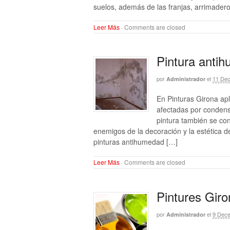
suelos, además de las franjas, arrimader
Leer Más
·
Comments are closed
Pintura antih
por
el
11 Dec
Administrador
En Pinturas Girona apl
afectadas por conden
pintura también se co
enemigos de la decoración y la estética d
pinturas antihumedad […]
Leer Más
·
Comments are closed
Pintures Giro
por
el
9 Dece
Administrador