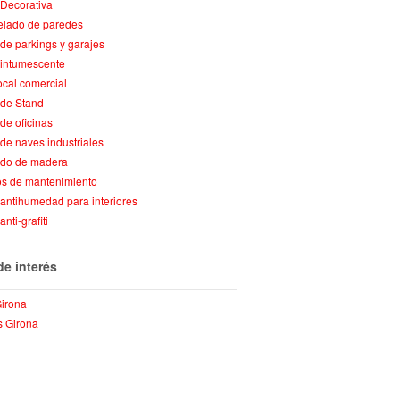
 Decorativa
lado de paredes
 de parkings y garajes
 intumescente
local comercial
 de Stand
 de oficinas
 de naves industriales
ado de madera
os de mantenimiento
 antihumedad para interiores
anti-grafiti
de interés
Girona
s Girona