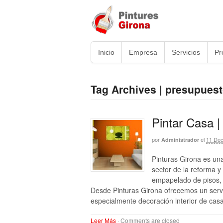
Inicio
Empresa
Servicios
Pr
Tag Archives | presupuest
Pintar Casa |
por
el
11 Dec
Administrador
Pinturas Girona es un
sector de la reforma y
empapelado de pisos, c
Desde Pinturas Girona ofrecemos un servic
especialmente decoración interior de cas
Leer Más
·
Comments are closed