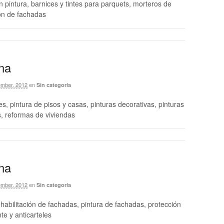
 pintura, barnices y tintes para parquets, morteros de
ón de fachadas
na
mber, 2012
en
Sin categoría
es, pintura de pisos y casas, pinturas decorativas, pinturas
, reformas de viviendas
na
mber, 2012
en
Sin categoría
rehabilitación de fachadas, pintura de fachadas, protección
nte y anticarteles