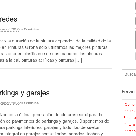
aredes
ember, 2012
en
Servicios
or y la duración de la pintura dependen de la calidad de la
 en Pinturas Girona solo utilizamos las mejores pinturas
ras pueden clasificarse de dos maneras, las pinturas
as a la cal, pinturas acrílicas y pinturas […]
rkings y garajes
Servic
ember, 2012
en
Servicios
Como 
Pintar 
lizamos la última generación de pinturas epoxi para la
Pintar 
ción de pavimentos de parkings y garajes. Disponemos de
Pintura
ra parkings interiores, garajes y todo tipo de suelos
Pintar 
ra integral en garajes comunitarios, paredes, techos y