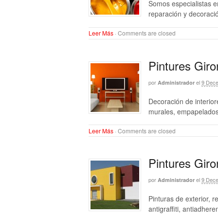
Somos especialistas en
reparación y decoraci
Leer Más
·
Comments are closed
Pintures Giro
por
el
9 Dece
Administrador
Decoración de interior
murales, empapelados
Leer Más
·
Comments are closed
Pintures Giro
por
el
9 Dece
Administrador
Pinturas de exterior, 
antigraffiti, antiadhere