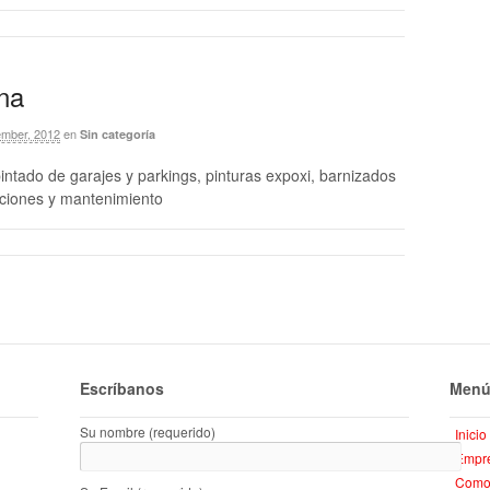
na
mber, 2012
en
Sin categoría
 pintado de garajes y parkings, pinturas expoxi, barnizados
aciones y mantenimiento
Escríbanos
Menú 
Su nombre (requerido)
Inicio
Empr
Como